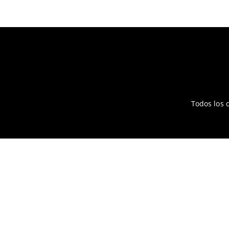
Todos los 
Recuerda que la factura debe ser solicitada durante el 
Razón Social
RFC