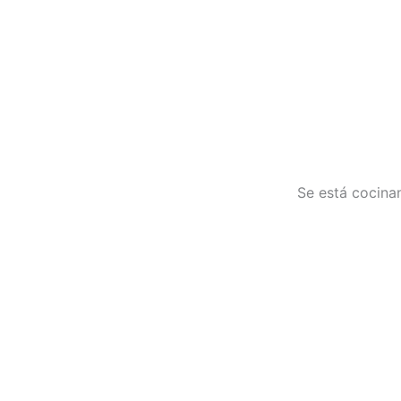
Ir
al
contenido
Se está cocinan