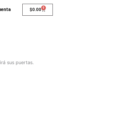
0
Carrito
uenta
$
0.00
irá sus puertas.