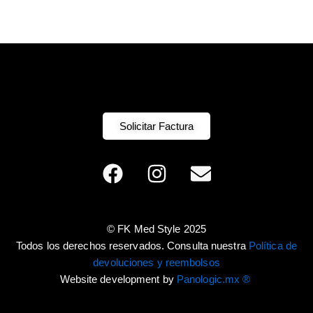
Solicitar Factura
F
I
E
a
n
n
c
s
v
e
t
e
© FK Med Style 2025
b
a
l
Todos los derechos reservados. Consulta nuestra
Política de
o
g
o
devoluciones y reembolsos
o
r
p
Website development by
Panologic.mx ®
k
a
e