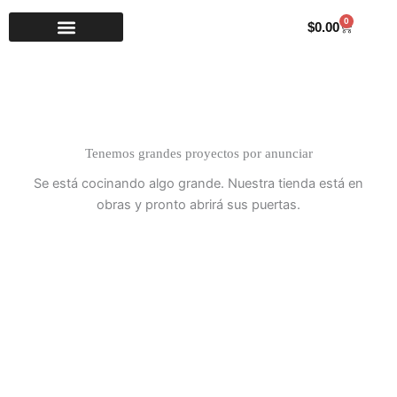
Ir
0
Carrito
$
0.00
al
contenido
Tenemos grandes proyectos por anunciar
Se está cocinando algo grande. Nuestra tienda está en
obras y pronto abrirá sus puertas.