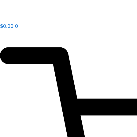
Ir
al
contenido
$
0.00
0