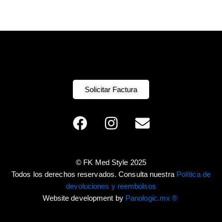
Solicitar Factura
F
I
E
a
n
n
c
s
v
e
t
e
© FK Med Style 2025
b
a
l
Todos los derechos reservados. Consulta nuestra
Política de
o
g
o
devoluciones y reembolsos
o
r
p
Website development by
Panologic.mx ®
k
a
e