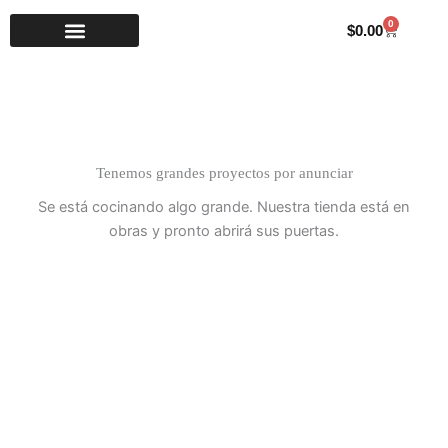
Ir
0
Carrito
$
0.00
al
contenido
Tenemos grandes proyectos por anunciar
Se está cocinando algo grande. Nuestra tienda está en
obras y pronto abrirá sus puertas.