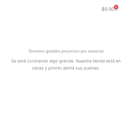
Ir
0
Carrito
$
0.00
al
contenido
Tenemos grandes proyectos por anunciar
Se está cocinando algo grande. Nuestra tienda está en
obras y pronto abrirá sus puertas.