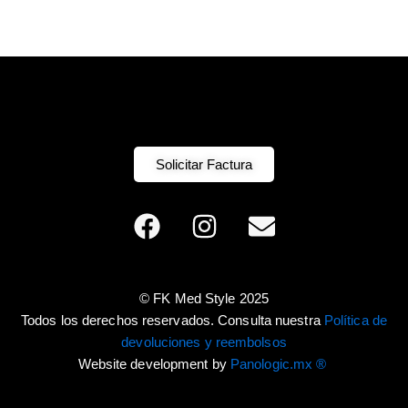
Solicitar Factura
F
I
E
a
n
n
c
s
v
e
t
e
© FK Med Style 2025
b
a
l
Todos los derechos reservados. Consulta nuestra
Política de
o
g
o
devoluciones y reembolsos
o
r
p
Website development by
Panologic.mx ®
k
a
e