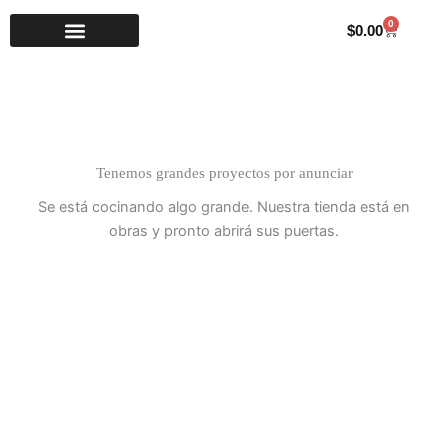
Ir
0
Carrito
$
0.00
al
contenido
Tenemos grandes proyectos por anunciar
Se está cocinando algo grande. Nuestra tienda está en
obras y pronto abrirá sus puertas.