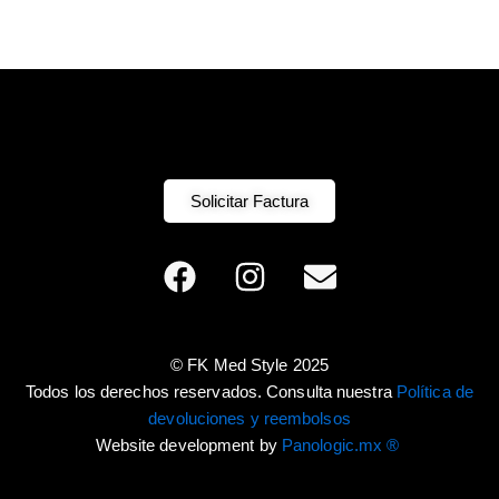
Solicitar Factura
F
I
E
a
n
n
c
s
v
e
t
e
© FK Med Style 2025
b
a
l
Todos los derechos reservados. Consulta nuestra
Política de
o
g
o
devoluciones y reembolsos
o
r
p
Website development by
Panologic.mx ®
k
a
e