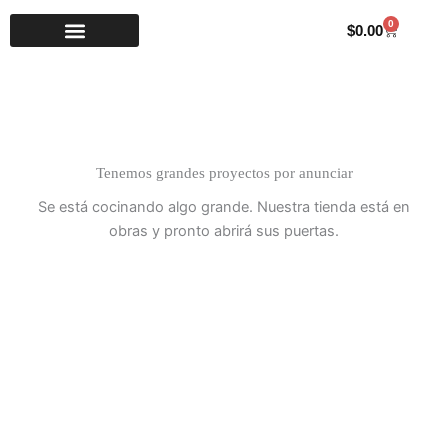
Ir
0
Carrito
$
0.00
al
contenido
Tenemos grandes proyectos por anunciar
Se está cocinando algo grande. Nuestra tienda está en
obras y pronto abrirá sus puertas.