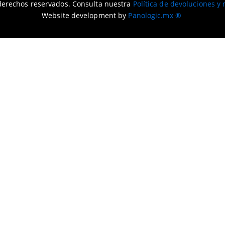
derechos reservados. Consulta nuestra
Política de devoluciones y
Website development by
Panologic.mx ®
mismo mes de la compra.
ompra)