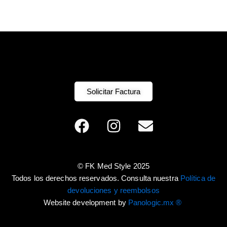
Solicitar Factura
F
I
E
a
n
n
c
s
v
e
t
e
© FK Med Style 2025
b
a
l
Todos los derechos reservados. Consulta nuestra
Política de
o
g
o
devoluciones y reembolsos
o
r
p
Website development by
Panologic.mx ®
k
a
e