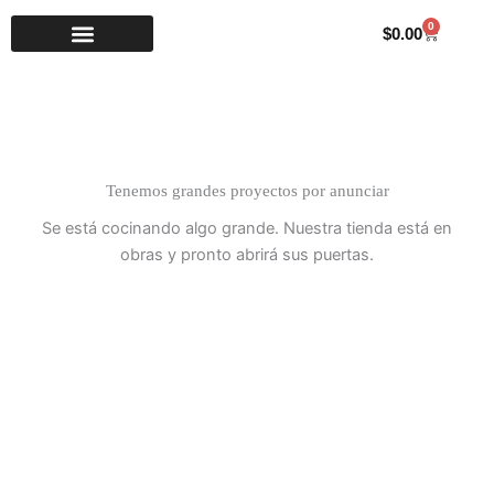
Ir
0
Carrito
$
0.00
al
contenido
Tenemos grandes proyectos por anunciar
Se está cocinando algo grande. Nuestra tienda está en
obras y pronto abrirá sus puertas.