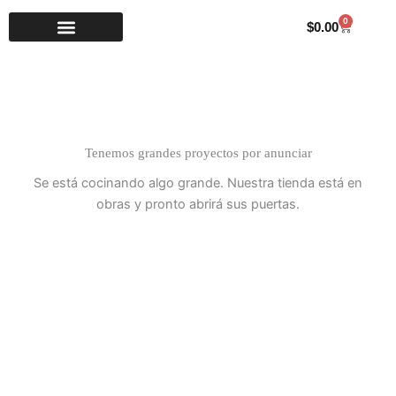
Ir
0
Carrito
$
0.00
al
contenido
Tenemos grandes proyectos por anunciar
Se está cocinando algo grande. Nuestra tienda está en
obras y pronto abrirá sus puertas.