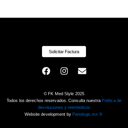
Solicitar Factura
F
I
E
a
n
n
c
s
v
e
t
e
© FK Med Style 2025
b
a
l
Todos los derechos reservados. Consulta nuestra
Política de
o
g
o
devoluciones y reembolsos
o
r
p
Website development by
Panologic.mx ®
k
a
e