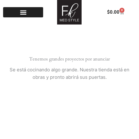
Ir
al
0
Carrito
$
0.00
contenido
Tenemos grandes proyectos por anunciar
Se está cocinando algo grande. Nuestra tienda está en
obras y pronto abrirá sus puertas.